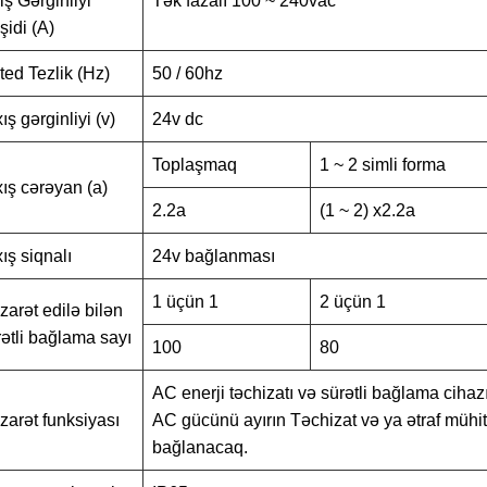
iş Gərginliyi
Tək fazalı 100 ~ 240vac
şidi (A)
ted Tezlik (Hz)
50 / 60hz
ış gərginliyi (v)
24v dc
Toplaşmaq
1 ~ 2 simli forma
xış cərəyan (a)
2.2a
(1 ~ 2) x2.2a
ış siqnalı
24v bağlanması
1 üçün 1
2 üçün 1
zarət edilə bilən
rətli bağlama sayı
100
80
AC enerji təchizatı və sürətli bağlama ciha
zarət funksiyası
AC gücünü ayırın Təchizat və ya ətraf mühi
bağlanacaq.