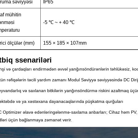
ruma səviyyəsi
IP65
raf mühitin
lənməsi
-5 ℃ ~ + 40 ℃
mperaturu
rici ölçülər (mm)
155 × 185 × 107mm
tbiq ssenariləri
hşi və çardaqları endirmədən əvvəl yanğınsöndürənlərin təhlükəsiz, kod 
ün rəfiqələrin təcili yardım zamanı Modul Səviyyə səviyyəsində DC Dirijor
eyvandarlıq və saxlanan bitkilərin yanğınsöndürmə riskini azaltmaq üçün
əktəbdə və ya xəstəxana dayanacaqlarında püşkatma qurğuları
C Optimizer əlavə edənləringələnmə-saxlama anbarları; Cihaz həm PV, 
idləri üçün bağlanmaya zəmanət verir.