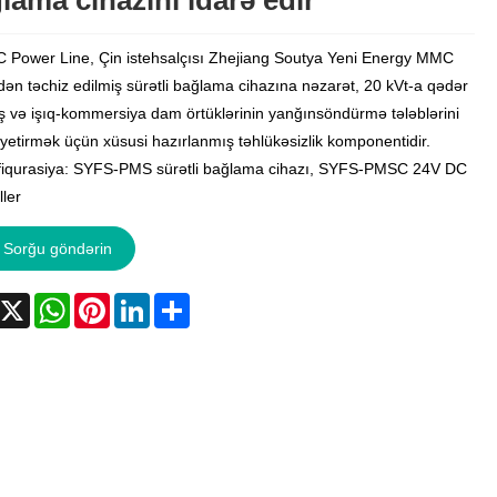
lama cihazını idarə edir
 Power Line, Çin istehsalçısı Zhejiang Soutya Yeni Energy MMC
ndən təchiz edilmiş sürətli bağlama cihazına nəzarət, 20 kVt-a qədər
ş və işıq-kommersiya dam örtüklərinin yanğınsöndürmə tələblərini
 yetirmək üçün xüsusi hazırlanmış təhlükəsizlik komponentidir.
iqurasiya: SYFS-PMS sürətli bağlama cihazı, SYFS-PMSC 24V DC
ler
Sorğu göndərin
acebook
X
WhatsApp
Pinterest
LinkedIn
Share