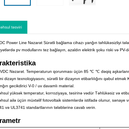
əhsul təsviri
DC Power Line Nəzarət Sürətli bağlama cihazı yanğın təhlükəsizliyi tələ
yətlərdə pv modullarını tez bağlayın, azaldın elektrik şoku riski və PV-də
rakteristika
VDC Nəzarət. Temperaturun qorunması üçün 85 ℃ ℃ dəqiq aşkarlan
mi dizayn texnologiyasını, sürətli bir dizaynın etibarlılığını qəbul etmə
nğın gecikdirici V-0 / uv davamlı material.
hsul yüksək temperatur, korroziyaya, təsirinə vədür Təhlükəsiz və etibar
hsul ailə üçün müxtəlif fotovoltaik sistemlərdə istifadə olunur, sənaye
41 və UL3741 standartlarının tələblərinə cavab verin.
rametr