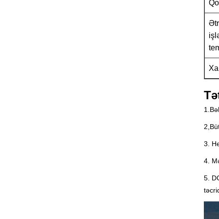
Qo
Ət
iş
te
Xa
Tə
1.Bə
2,Büt
3. H
4. M
5. D
təcr