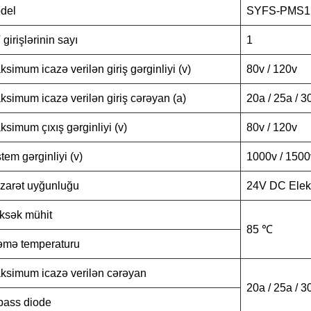
del
SYFS-PMS1
girişlərinin sayı
1
ksimum icazə verilən giriş gərginliyi (v)
80v / 120v
ksimum icazə verilən giriş cərəyan (a)
20a / 25a / 3
ksimum çıxış gərginliyi (v)
80v / 120v
tem gərginliyi (v)
1000v / 1500
zarət uyğunluğu
24V DC Elekt
ksək mühit
85 ℃
ləmə temperaturu
ksimum icazə verilən cərəyan
20a / 25a / 3
pass diode