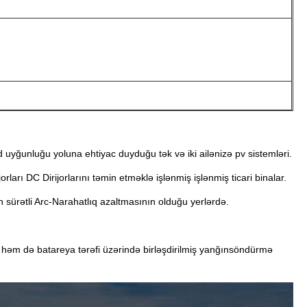
uyğunluğu yoluna ehtiyac duyduğu tək və iki ailənizə pv sistemləri.
ları DC Dirijorlarını təmin etməklə işlənmiş işlənmiş ticari binalar.
 sürətli Arc-Narahatlıq azaltmasının olduğu yerlərdə.
həm də batareya tərəfi üzərində birləşdirilmiş yanğınsöndürmə