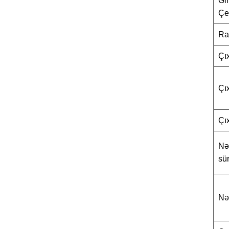
Gir
Çe
Ra
Çıx
Çı
Çıx
Nə
sü
Nə