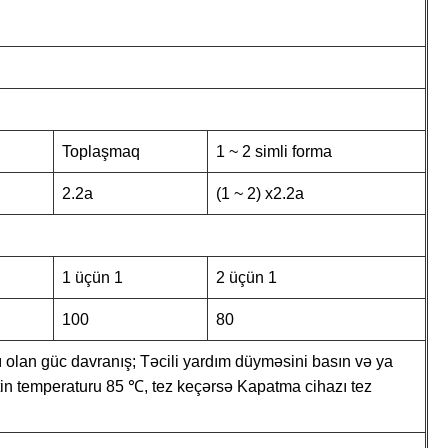
Toplaşmaq
1 ~ 2 simli forma
2.2a
(1 ~ 2) x2.2a
1 üçün 1
2 üçün 1
100
80
zı olan güc davranış; Təcili yardım düyməsini basın və ya
tin temperaturu 85 ℃, tez keçərsə Kapatma cihazı tez