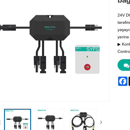
bağ
24V DC
tərəfi
yaşayı
yerinə
▶ Konf
Control
F