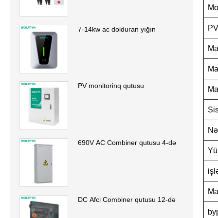
Mo
PV 
7-14kw ac dolduran yığın
Ma
Ma
PV monitorinq qutusu
Ma
Sis
Nə
690V AC Combiner qutusu 4-də
Yü
iş
Ma
DC Afci Combiner qutusu 12-də
by