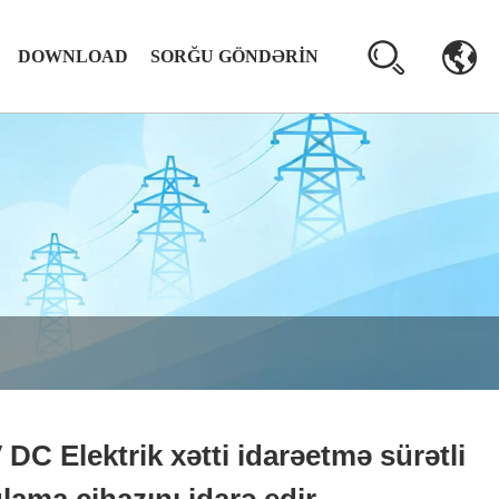
DOWNLOAD
SORĞU GÖNDƏRIN
 DC Elektrik xətti idarəetmə sürətli