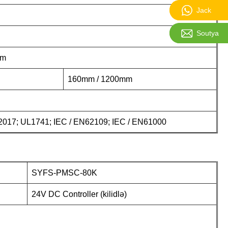
Jack:861
Jack
Soutya:sa
Soutya
mm
160mm / 1200mm
017; UL1741; IEC / EN62109; IEC / EN61000
SYFS-PMSC-80K
24V DC Controller (kilidlə)