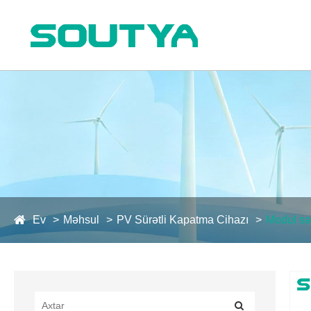
Ev
Məhsul
PV Sürətli Kapatma Cihazı
Modul sə