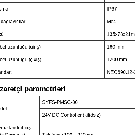
ləmə
IP67
 bağlayıcılar
Mc4
çü
135x78x21
bel uzunluğu (giriş)
160 mm
bel uzunluğu (çıxış)
1200 mm
andart
NEC690.12-2
zarətçi parametrləri
SYFS-PMSC-80
del
24V DC Controller (kilidsiz)
ymətləndirilmiş