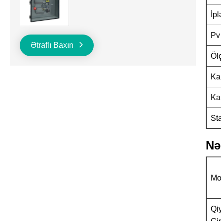
İp
Pv
Ətraflı Baxın
Öl
Ka
Ka
St
Nə
Mo
Qi