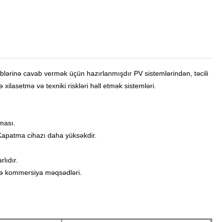
blərinə cavab vermək üçün hazırlanmışdır PV sistemlərindən, təcili
 xilasetmə və texniki riskləri həll etmək sistemləri.
ması.
k Kapatma cihazı daha yüksəkdir.
lıdır.
 və kommersiya məqsədləri.