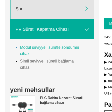

Şarj
M

PV Sürətli Kapatma Cihazı
24V 
vəziy
Modul səviyyəli sürətlə söndürmə
Xa
cihazı
Simli səviyyəli sürətli bağlama
▶ 24
cihazı
Lazı
▶ Ya
▶ mə
▶ Mə
yeni məhsullar
Ul17
PLC Rabitə Nəzarət Sürətli
bağlama cihazı
Pa