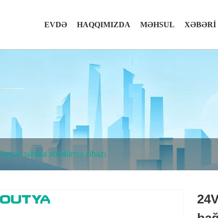
EVDƏ
HAQQIMIZDA
MƏHSUL
XƏBƏRI
viyyəli sürətlə söndürmə cihazı
24V