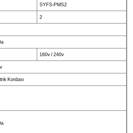
SYFS-PMS2
2
0a
160v / 240v
v
rik Kordası
0a